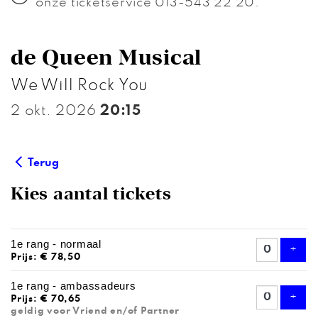
onze ticketservice 013-543 22 20.
de Queen Musical
We Will Rock You
2 okt. 2026
20:15
Terug
Kies aantal tickets
AANTAL
1e rang - normaal
TICKETS
Voeg
+
Prijs: € 78,50
1e rang - ambassadeurs
Voeg
+
Prijs: € 70,65
geldig voor Vriend en/of Partner