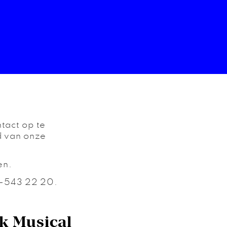
tact op te
d van onze
en.
13-543 22 20.
k Musical