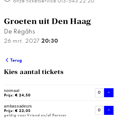
onze ticketservice 013-543 22 20.
Groeten uit Den Haag
De Règâhs
26 mrt. 2027
20:30
Terug
Kies aantal tickets
AANTAL
normaal
TICKETS
Voeg
+
Prijs: € 24,50
ambassadeurs
Voeg
+
Prijs: € 22,05
geldig voor Vriend en/of Partner