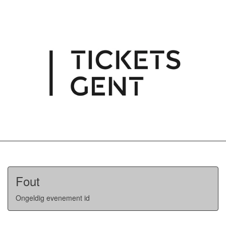
Fout
Ongeldig evenement id