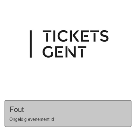
Fout
Ongeldig evenement id