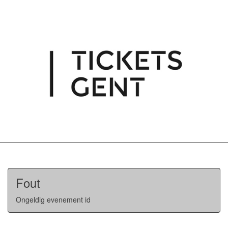
Fout
Ongeldig evenement id