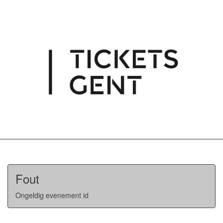
Fout
Ongeldig evenement id