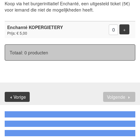
Koop via het burgerinitiatief Enchanté, een uitgesteld ticket (5€)
voor iemand die niet de mogelijkheden heeft.
Aantal
Enchanté KOPERGIETERY
producten
Voeg p
+
Prijs: € 5,00
Totaal: 0 producten
Vorige
Volgende