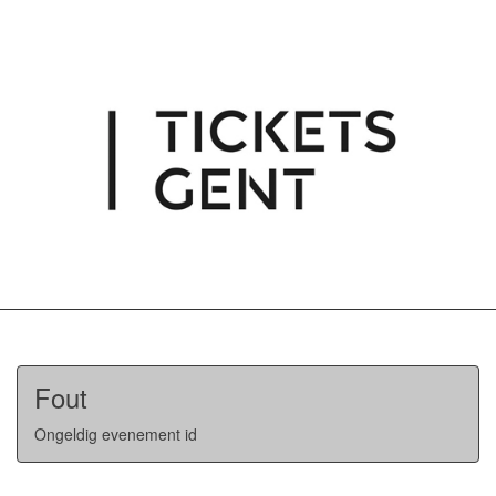
Fout
Ongeldig evenement id