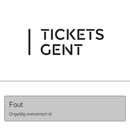
Fout
Ongeldig evenement id