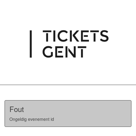
Fout
Ongeldig evenement id