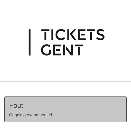
Fout
Ongeldig evenement id