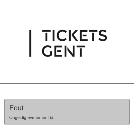
Fout
Ongeldig evenement id