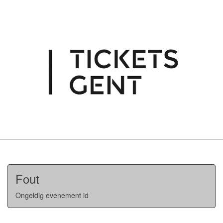
Fout
Ongeldig evenement id