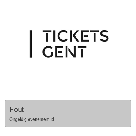
Fout
Ongeldig evenement id