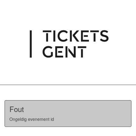
Fout
Ongeldig evenement id