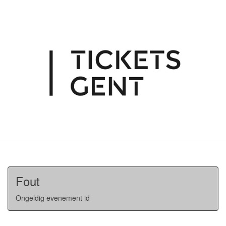
Fout
Ongeldig evenement id