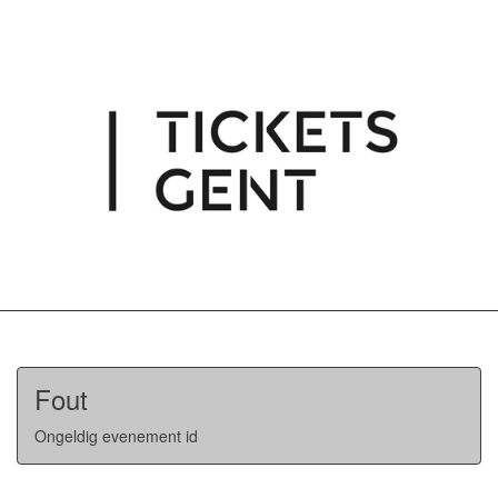
Fout
Ongeldig evenement id