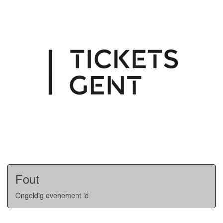
Fout
Ongeldig evenement id