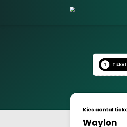
Ticket
1
Kies aantal tick
Waylon