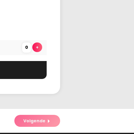
Aantal
tickets
Voeg ticket toe
+
Volgende