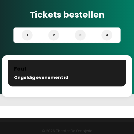
Tickets bestellen
1
2
3
4
Fout
Ongeldig evenement id
© 2026 Theater De Oranjerie