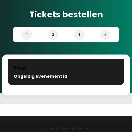
Tickets bestellen
1
2
3
4
Fout
Ongeldig evenement id
© 2026 Theater De Oranjerie