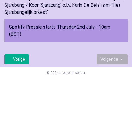
Sjarabang / Koor 'Sjarazang' o.l.v. Karin De Bels i.s.m. 'Het
Sjarabangelijk orkest'
Spotify Presale starts Thursday 2nd July - 10am
(BST)
Vorige
Volgende
© 2024 theater arsenaal