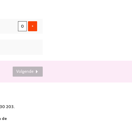
Voeg kaart toe
+
Volgende
 30 203.
 de