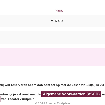
PRIJS
AANTAL
KAARTEN
€
17,00
s(en) wilt reserveren neem dan contact op met de kassa via +31(0)10 20
aarten ga je akkoord met de
Algemene Voorwaarden (VSCD)
en
van Theater Zuidplein.
© 2026 Theater Zuidplein