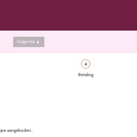
Volgende
4
Betaling
stype aangeboden..