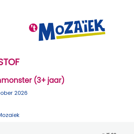
STOF
nmonster (3+ jaar)
tober 2026
 Mozaïek