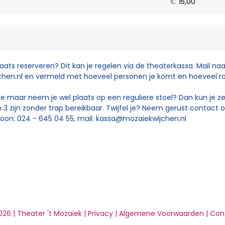
€
15,00
plaats reserveren? Dit kan je regelen via de theaterkassa. Mail naa
hen.nl
en vermeld met hoeveel personen je komt en hoeveel rols
e maar neem je wel plaats op een reguliere stoel? Dan kun je ze
 en 3 zijn zonder trap bereikbaar. Twijfel je? Neem gerust contact
oon: 024 - 645 04 55, mail:
kassa@mozaiekwijchen.nl
26 | Theater 't Mozaïek |
Privacy
|
Algemene Voorwaarden
|
Con