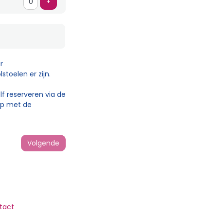
Voeg ticket toe
+
r
toelen er zijn.
lf reserveren via de
 op met de
Volgende
tact