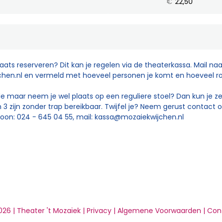
€
22,50
plaats reserveren? Dit kan je regelen via de theaterkassa. Mail naa
hen.nl
en vermeld met hoeveel personen je komt en hoeveel rols
e maar neem je wel plaats op een reguliere stoel? Dan kun je ze
 en 3 zijn zonder trap bereikbaar. Twijfel je? Neem gerust contact
oon: 024 - 645 04 55, mail:
kassa@mozaiekwijchen.nl
26 | Theater 't Mozaïek |
Privacy
|
Algemene Voorwaarden
|
Con