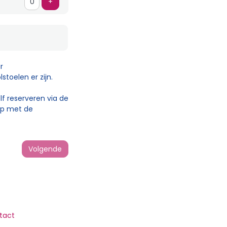
Voeg ticket toe
+
r
toelen er zijn.
lf reserveren via de
 op met de
Volgende
tact