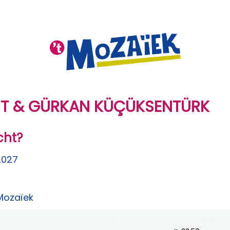
IT & GÜRKAN KÜÇÜKSENTÜRK
cht?
 2027
 Mozaïek