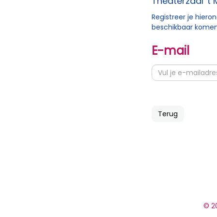
Theaterzaal 't
Registreer je hier
beschikbaar komen
E-mail
Terug
© 20