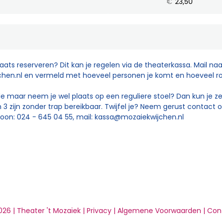
€
23,50
plaats reserveren? Dit kan je regelen via de theaterkassa. Mail naa
hen.nl
en vermeld met hoeveel personen je komt en hoeveel rols
e maar neem je wel plaats op een reguliere stoel? Dan kun je ze
 en 3 zijn zonder trap bereikbaar. Twijfel je? Neem gerust contact
oon: 024 - 645 04 55, mail:
kassa@mozaiekwijchen.nl
26 | Theater 't Mozaïek |
Privacy
|
Algemene Voorwaarden
|
Con