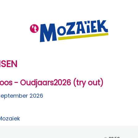
NSEN
os - Oudjaars2026 (try out)
september 2026
 Mozaïek