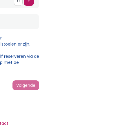
Voeg ticket toe
+
r
toelen er zijn.
lf reserveren via de
 op met de
Volgende
tact