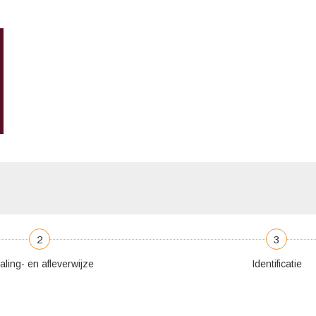
2
3
aling- en afleverwijze
Identificatie