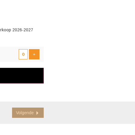
tverkoop 2026-2027
N
Voeg product toe
+
Volgende