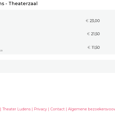
s - Theaterzaal
€
23,00
€
21,50
€
11,50
sa
| Theater Ludens |
Privacy
|
Contact
|
Algemene bezoekersvoo