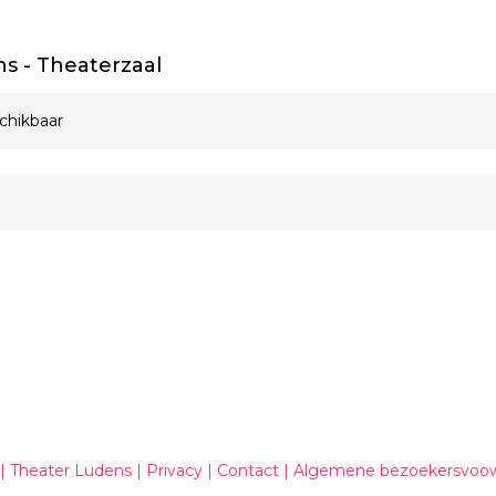
s - Theaterzaal
chikbaar
| Theater Ludens |
Privacy
|
Contact
|
Algemene bezoekersvoo