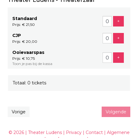
Theater Ludens - Theaterzaal
Standaard
Voeg tic
+
Prijs: € 21,50
CJP
Voeg tic
+
Prijs: € 20,00
Ooievaarspas
Voeg tic
+
Prijs: € 10,75
Toon je pas bij de kassa
Totaal: 0 tickets
Vorige
Volgende
© 2026 | Theater Ludens |
Privacy
|
Contact
|
Algemene