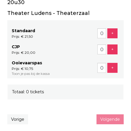
20u30
Theater Ludens - Theaterzaal
Standaard
Voeg tic
+
Prijs: € 21,50
CJP
Voeg tic
+
Prijs: € 20,00
Ooievaarspas
Voeg tic
+
Prijs: € 10,75
Toon je pas bij de kassa
Totaal: 0 tickets
Vorige
Volgende