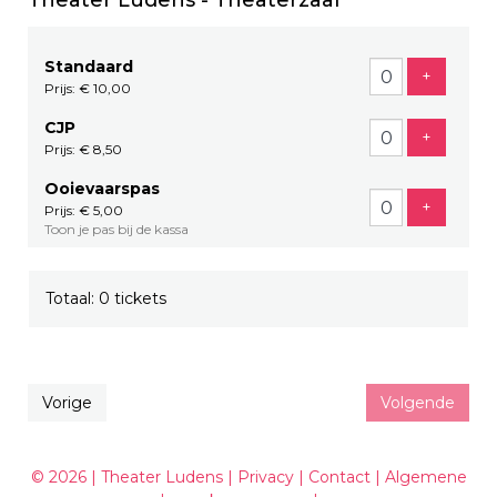
Theater Ludens - Theaterzaal
Standaard
Voeg tic
+
Prijs: € 10,00
CJP
Voeg tic
+
Prijs: € 8,50
Ooievaarspas
Voeg tic
+
Prijs: € 5,00
Toon je pas bij de kassa
Totaal: 0 tickets
Vorige
Volgende
© 2026 | Theater Ludens |
Privacy
|
Contact
|
Algemene