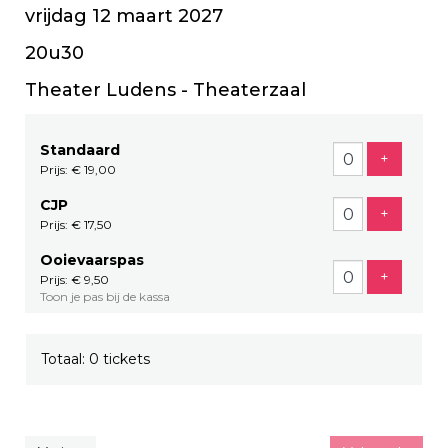
vrijdag 12 maart 2027
20u30
Theater Ludens - Theaterzaal
Standaard
Voeg tic
+
Prijs: € 19,00
CJP
Voeg tic
+
Prijs: € 17,50
Ooievaarspas
Voeg tic
+
Prijs: € 9,50
Toon je pas bij de kassa
Totaal: 0 tickets