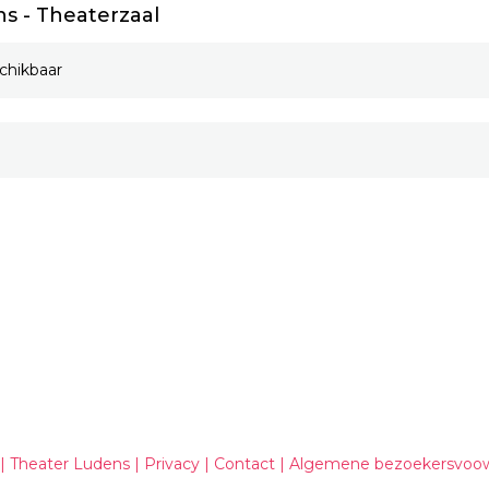
s - Theaterzaal
chikbaar
| Theater Ludens |
Privacy
|
Contact
|
Algemene bezoekersvoo