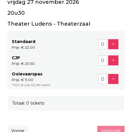
vrijdag 27 november 2026
20u30
Theater Ludens - Theaterzaal
Standaard
Voeg tic
+
Prijs: € 22,00
CJP
Voeg tic
+
Prijs: € 20,50
Ooievaarspas
Voeg tic
+
Prijs: € 11,00
Toon je pas bij de kassa
Totaal: 0 tickets
Vorige
Volgende