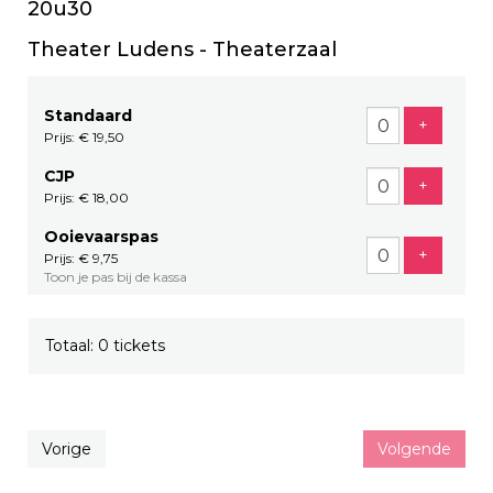
20u30
Theater Ludens - Theaterzaal
Standaard
Voeg tic
+
Prijs: € 19,50
CJP
Voeg tic
+
Prijs: € 18,00
Ooievaarspas
Voeg tic
+
Prijs: € 9,75
Toon je pas bij de kassa
Totaal: 0 tickets
Vorige
Volgende