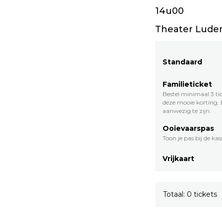
14u00
Theater Luden
Standaard
Familieticket
Bestel minimaal 3 t
deze mooie korting. 
aanwezig te zijn.
Ooievaarspas
Toon je pas bij de kas
Vrijkaart
Totaal: 0 tickets