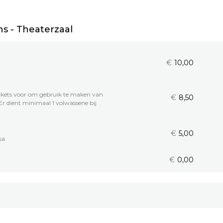
s - Theaterzaal
€
10,00
ickets voor om gebruik te maken van
€
8,50
Er dient minimaal 1 volwassene bij
€
5,00
sa
€
0,00