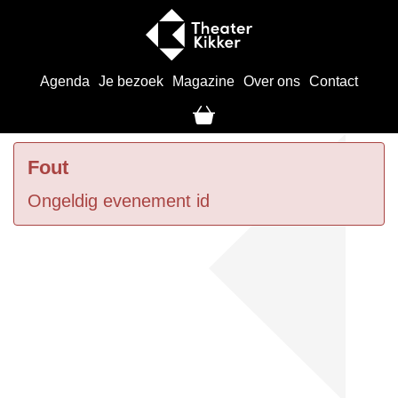
Agenda
Je bezoek
Magazine
Over ons
Contact
Fout
Ongeldig evenement id