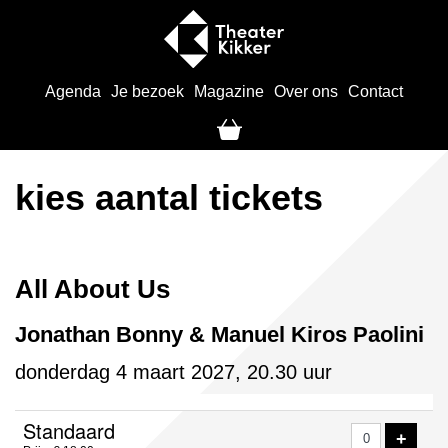
Agenda
Je bezoek
Magazine
Over ons
Contact
kies aantal tickets
All About Us
Jonathan Bonny & Manuel Kiros Paolini
donderdag 4 maart 2027, 20.30 uur
Aantal
Standaard
VOE
+
tickets