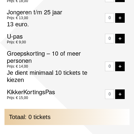
Prijs: € 18,00
Jongeren t/m 25 jaar
VOE
+
Prijs: € 13,00
13 euro.
U-pas
VOE
+
Prijs: € 9,00
Groepskorting – 10 of meer
personen
VOE
+
Prijs: € 14,00
Je dient minimaal 10 tickets te
kiezen
KikkerKortingsPas
VOE
+
Prijs: € 15,00
Totaal: 0 tickets