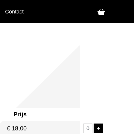
Contact
Prijs
Aantal
tickets
€
18,00
VOEG TICKE
+