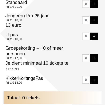
Standaard
VOE
+
tickets
Prijs: € 21,00
Jongeren t/m 25 jaar
VOE
+
Prijs: € 13,00
13 euro.
U-pas
VOE
+
Prijs: € 10,50
Groepskorting – 10 of meer
personen
VOE
+
Prijs: € 17,00
Je dient minimaal 10 tickets te
kiezen
KikkerKortingsPas
VOE
+
Prijs: € 18,00
Totaal: 0 tickets