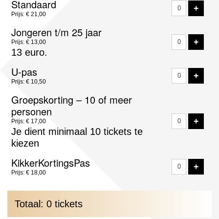
Standaard
VOE
+
tickets
Prijs: € 21,00
Jongeren t/m 25 jaar
VOE
+
Prijs: € 13,00
13 euro.
U-pas
VOE
+
Prijs: € 10,50
Groepskorting – 10 of meer
personen
VOE
+
Prijs: € 17,00
Je dient minimaal 10 tickets te
kiezen
KikkerKortingsPas
VOE
+
Prijs: € 18,00
Totaal: 0 tickets