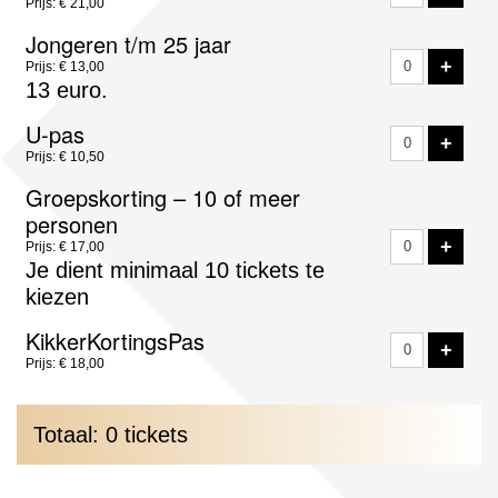
Prijs: € 21,00
Jongeren t/m 25 jaar
VOE
+
Prijs: € 13,00
13 euro.
U-pas
VOE
+
Prijs: € 10,50
Groepskorting – 10 of meer
personen
VOE
+
Prijs: € 17,00
Je dient minimaal 10 tickets te
kiezen
KikkerKortingsPas
VOE
+
Prijs: € 18,00
Totaal: 0 tickets