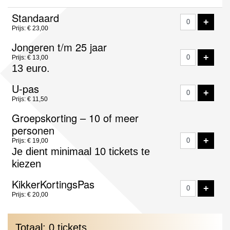
Aantal
Standaard
VOE
+
tickets
Prijs: € 23,00
Jongeren t/m 25 jaar
VOE
+
Prijs: € 13,00
13 euro.
U-pas
VOE
+
Prijs: € 11,50
Groepskorting – 10 of meer
personen
VOE
+
Prijs: € 19,00
Je dient minimaal 10 tickets te
kiezen
KikkerKortingsPas
VOE
+
Prijs: € 20,00
Totaal: 0 tickets