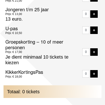
Prijs: € 21,00
Jongeren t/m 25 jaar
VOE
+
Prijs: € 13,00
13 euro.
U-pas
VOE
+
Prijs: € 10,50
Groepskorting – 10 of meer
personen
VOE
+
Prijs: € 17,00
Je dient minimaal 10 tickets te
kiezen
KikkerKortingsPas
VOE
+
Prijs: € 18,00
Totaal: 0 tickets