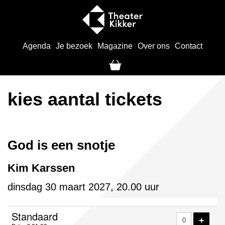
Agenda
Je bezoek
Magazine
Over ons
Contact
kies aantal tickets
God is een snotje
Kim Karssen
dinsdag 30 maart 2027, 20.00 uur
Aantal
Standaard
VOE
+
tickets