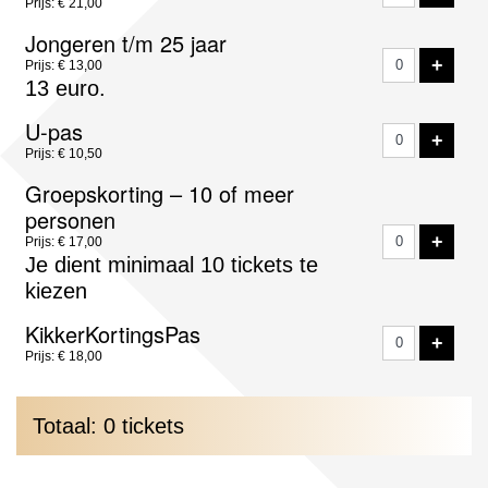
Prijs: € 21,00
Jongeren t/m 25 jaar
VOE
+
Prijs: € 13,00
13 euro.
U-pas
VOE
+
Prijs: € 10,50
Groepskorting – 10 of meer
personen
VOE
+
Prijs: € 17,00
Je dient minimaal 10 tickets te
kiezen
KikkerKortingsPas
VOE
+
Prijs: € 18,00
Totaal: 0 tickets