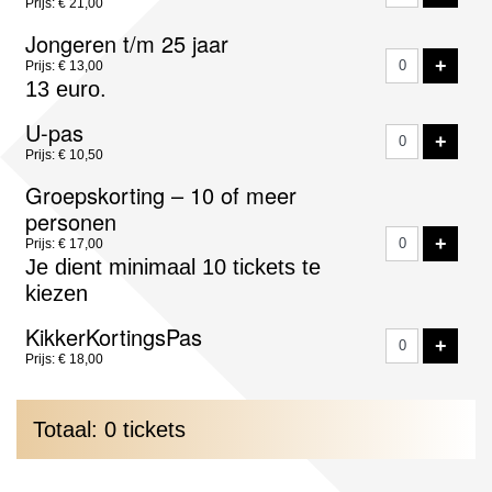
Prijs: € 21,00
Jongeren t/m 25 jaar
VOE
+
Prijs: € 13,00
13 euro.
U-pas
VOE
+
Prijs: € 10,50
Groepskorting – 10 of meer
personen
VOE
+
Prijs: € 17,00
Je dient minimaal 10 tickets te
kiezen
KikkerKortingsPas
VOE
+
Prijs: € 18,00
Totaal: 0 tickets