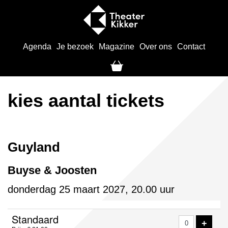
Agenda
Je bezoek
Magazine
Over ons
Contact
kies aantal tickets
Guyland
Buyse & Joosten
donderdag 25 maart 2027, 20.00 uur
Aantal
Standaard
VOE
+
tickets