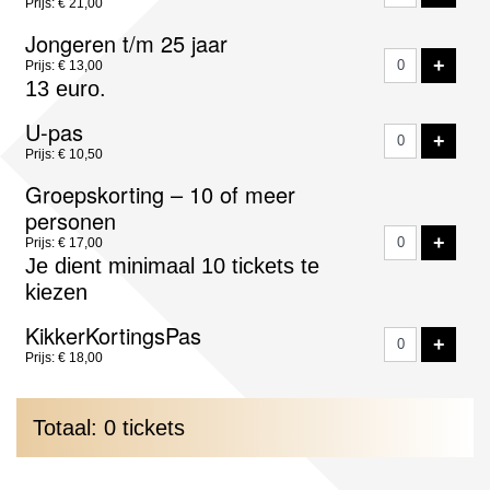
Prijs: € 21,00
Jongeren t/m 25 jaar
VOE
+
Prijs: € 13,00
13 euro.
U-pas
VOE
+
Prijs: € 10,50
Groepskorting – 10 of meer
personen
VOE
+
Prijs: € 17,00
Je dient minimaal 10 tickets te
kiezen
KikkerKortingsPas
VOE
+
Prijs: € 18,00
Totaal: 0 tickets