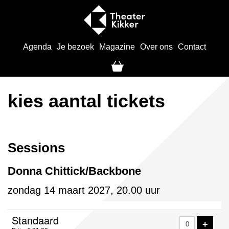
Agenda
Je bezoek
Magazine
Over ons
Contact
kies aantal tickets
Sessions
Donna Chittick/Backbone
zondag 14 maart 2027, 20.00 uur
Aantal
Standaard
VOE
+
tickets